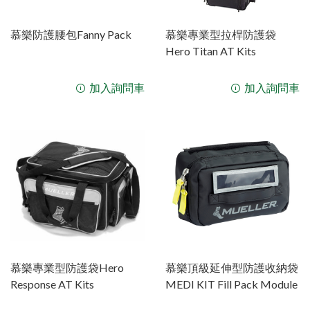
運動科學
友善連結
Real PT AI智能動作與體能評估系統
健身場館設備
慕樂防護腰包Fanny Pack
慕樂專業型拉桿防護袋
Sportreact 認知反應計時系統
聯絡我們
Hero Titan AT Kits
運動貼布&輔助配件
Exxentric 慣性式阻力訓練系統
電控式功能訓練器
手動式體適能檢測
體能訓練
Core-Tex動態核心訓練器
DIDIM智能運動空間
銀髮族體適能檢測
Sportreact 認知反應計時系統
體適能檢測
繃帶&保護墊
加入詢問車
加入詢問車
Sanctband 拉力帶系列
KINVENT 金密運動機能監控系統
銀髮族油壓訓練機
重量訓練機系列
外傷&急救用品
Moto Tiles 樂齡魔法磚
槓片式訓練機系列
計時器與碼表
Dashr Blue 無線計時系統
冷、熱療
訓練架/訓練配件系列
體能訓練器材
FitLight燈光反應訓練系統
運動乳液
GymAware爆發力測量監控系統
滾筒及按摩棒
運動護具
有氧系列
銀髮族油壓訓練機
防護袋
檢測分析軟體
防護室設備
防護室儀器
檢測儀器
Berlinger 運動禁藥檢驗
書籍&DVD
海報&模型
慕樂專業型防護袋Hero
慕樂頂級延伸型防護收納袋
Response AT Kits
MEDI KIT Fill Pack Module