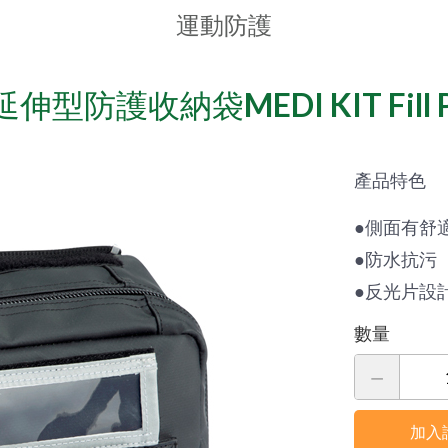
件
體
練
運動防護
能
器
繃
評
帶
Exx
估
型防護收納袋MEDI KIT Fill Pa
&
慣
系
保
性
統
護
式
墊
DIDIM
阻
產品特色
智
力
外
能
訓
●側面有舒
傷
運
練
●防水抗污
&
動
系
●反光片設
急
空
統
救
間
數量
用
重
品
Sportrea
量
認
訓
冷、
知
練
加入
熱
反
機