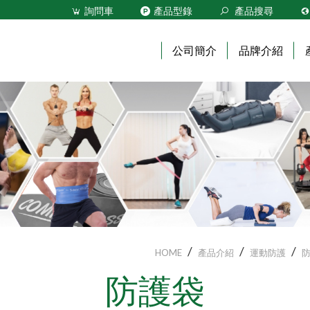
詢問車
產品型錄
產品搜尋
公司簡介
品牌介紹
關於科正
運
運
健
動
動
身
防
科
場
護
學
館
設
運
Real
備
動
PT
貼
AI
電
布
智
控
&
能
式
HOME
產品介紹
運動防護
輔
動
功
防護袋
助
作
能
配
與
訓