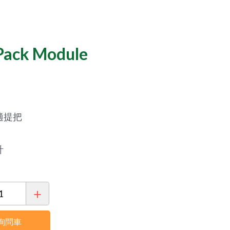
統
測
Core-
銀
entric
Tex
髮
ck Module
動
族
態
體
核
適
心
能
訓
檢
練
測
適提把
器
銀
計
Sanctband
髮
拉
族
力
油
ct
帶
壓
系
訓
列
練
詢問車
機