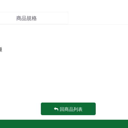
設
Blue
系
備
無
列
線
商品規格
防
有
計
護
氧
時
室
系
系
儀
列
統
器
量
銀
FitLight
書
髮
燈
籍
族
光
&DVD
油
反
壓
應
海
訓
訓
報
練
練
&
機
系
模
回商品列表
統
型
GymAwa