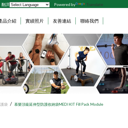
翻譯
Powered by
Translate
產品介紹
實績照片
友善連結
聯絡我們
體
體
能
適
訓
能
練
檢
測
Sportreact
認
手
知
動
反
式
應
體
防護袋
慕樂頂級延伸型防護收納袋MEDI KIT Fill Pack Module
計
適
時
能
系
檢