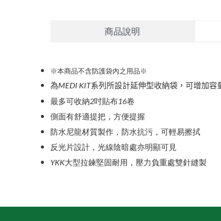
商品說明
※本商品不含防護袋內之用品※
MEDI KIT
為
系列所設計延伸型收納袋，可增加容
最多可收納
2
吋貼布
16
卷
側面有舒適提把，方便提握
防水尼龍材質製作，防水抗污，可輕易擦拭
反光片設計，光線陰暗處亦明顯可見
YKK
大型拉鍊堅固耐用，壓力負重處雙針縫製