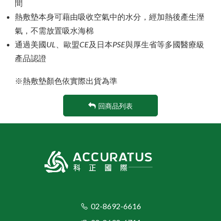
間
熱敷墊本身可藉由吸收空氣中的水分，經加熱後產生溼
氣，不需放置吸水海棉
通過美國
UL
、歐盟
CE
及日本
PSE
與厚生省等多國醫療級
產品認證
※熱敷墊顏色依實際出貨為準
回商品列表
02-8692-6616