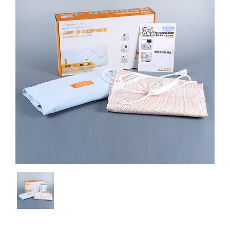
運動科學
友善連結
Real PT AI智能動作與體能評估系統
健身場館設備
Sportreact 認知反應計時系統
聯絡我們
運動貼布&輔助配件
Exxentric 慣性式阻力訓練系統
電控式功能訓練器
手動式體適能檢測
體能訓練
Core-Tex動態核心訓練器
DIDIM智能運動空間
銀髮族體適能檢測
Sportreact 認知反應計時系統
體適能檢測
繃帶&保護墊
Sanctband 拉力帶系列
KINVENT 金密運動機能監控系統
銀髮族油壓訓練機
重量訓練機系列
外傷&急救用品
Moto Tiles 樂齡魔法磚
槓片式訓練機系列
計時器與碼表
Dashr Blue 無線計時系統
冷、熱療
訓練架/訓練配件系列
體能訓練器材
FitLight燈光反應訓練系統
運動乳液
GymAware爆發力測量監控系統
滾筒及按摩棒
運動護具
有氧系列
銀髮族油壓訓練機
防護袋
檢測分析軟體
防護室設備
防護室儀器
檢測儀器
Berlinger 運動禁藥檢驗
書籍&DVD
海報&模型