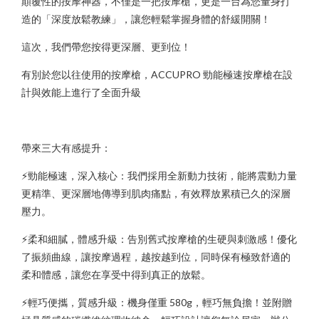
顛覆性的按摩神器，不僅是一把按摩槍，更是一台為您量身打
造的「深度放鬆教練」，讓您輕鬆掌握身體的舒緩開關！
這次，我們帶您按得更深層、更到位！
有別於您以往使用的按摩槍，ACCUPRO 勁能極速按摩槍在設
計與效能上進行了全面升級
帶來三大有感提升：
⚡️勁能極速，深入核心：我們採用全新動力技術，能將震動力量
更精準、更深層地傳導到肌肉痛點，有效釋放累積已久的深層
壓力。
⚡️柔和細膩，體感升級：告別舊式按摩槍的生硬與刺激感！優化
了振頻曲線，讓按摩過程，越按越到位，同時保有極致舒適的
柔和體感，讓您在享受中得到真正的放鬆。
⚡️輕巧便攜，質感升級：機身僅重 580g，輕巧無負擔！並附贈