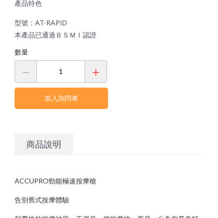
Real PT AI智能動作與體能評估系統
體能訓練
產品特色
體適能檢測
Sportreact 認知反應計時系統
Exxentric 慣性式阻力訓練系統
型號：AT-RAPID
運動貼布&輔助配件
Core-Tex動態核心訓練器
本產品已通過ＢＳＭＩ認證
電控式功能訓練器
手動式體適能檢測
Sportreact 認知反應計時系統
KINVENT 金密運動機能監控系統
DIDIM智能運動空間
銀髮族體適能檢測
數量
Sanctband 拉力帶系列
繃帶&保護墊
銀髮族油壓訓練機
Moto Tiles 樂齡魔法磚
重量訓練機系列
外傷&急救用品
Dashr Blue 無線計時系統
槓片式訓練機系列
訓練架/訓練配件系列
計時器與碼表
FitLight燈光反應訓練系統
GymAware爆發力測量監控系統
加入詢問車
冷、熱療
體能訓練器材
運動乳液
滾筒及按摩棒
銀髮族油壓訓練機
運動護具
有氧系列
商品說明
防護袋
檢測分析軟體
防護室設備
Berlinger 運動禁藥檢驗
防護室儀器
檢測儀器
書籍&DVD
ACCUPRO勁能極速按摩槍
海報&模型
告別舊式按摩體驗