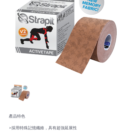
產品介紹
實績照片
關於科正
運動防護
友善連結
運動科學
聯絡我們
健身場館設備
Real PT AI智能動作與體能評估系統
Sportreact 認知反應計時系統
體能訓練
Exxentric 慣性式阻力訓練系統
運動貼布&輔助配件
電控式功能訓練器
手動式體適能檢測
Core-Tex動態核心訓練器
體適能檢測
DIDIM智能運動空間
Sportreact 認知反應計時系統
銀髮族體適能檢測
KINVENT 金密運動機能監控系統
繃帶&保護墊
Sanctband 拉力帶系列
銀髮族油壓訓練機
重量訓練機系列
外傷&急救用品
Moto Tiles 樂齡魔法磚
槓片式訓練機系列
Dashr Blue 無線計時系統
計時器與碼表
訓練架/訓練配件系列
冷、熱療
FitLight燈光反應訓練系統
體能訓練器材
運動乳液
GymAware爆發力測量監控系統
滾筒及按摩棒
運動護具
有氧系列
銀髮族油壓訓練機
防護袋
檢測分析軟體
產品特色
防護室設備
防護室儀器
檢測儀器
>採用特殊記憶纖維，具有超強延展性