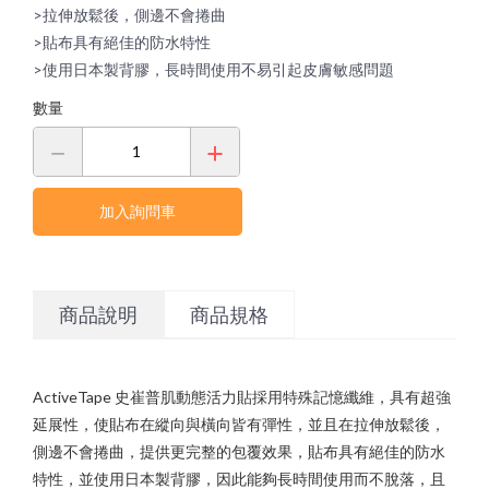
Berlinger 運動禁藥檢驗
書籍&DVD
>拉伸放鬆後，側邊不會捲曲
海報&模型
>貼布具有絕佳的防水特性
>使用日本製背膠，長時間使用不易引起皮膚敏感問題
數量
加入詢問車
商品說明
商品規格
ActiveTape 史崔普肌動態活力貼採用特殊記憶纖維，具有超強
延展性，使貼布在縱向與橫向皆有彈性，並且在拉伸放鬆後，
側邊不會捲曲，提供更完整的包覆效果，貼布具有絕佳的防水
特性，並使用日本製背膠，因此能夠長時間使用而不脫落，且