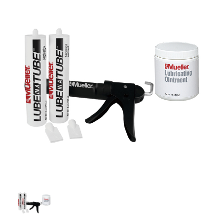
Real PT AI智能動作與體能評估系統
健身場館設備
Sportreact 認知反應計時系統
友善連結
運動貼布&輔助配件
電控式功能訓練器
手動式體適能檢測
Exxentric 慣性式阻力訓練系統
Core-Tex動態核心訓練器
體能訓練
聯絡我們
DIDIM智能運動空間
銀髮族體適能檢測
Sportreact 認知反應計時系統
繃帶&保護墊
體適能檢測
Sanctband 拉力帶系列
KINVENT 金密運動機能監控系統
銀髮族油壓訓練機
重量訓練機系列
外傷&急救用品
Moto Tiles 樂齡魔法磚
槓片式訓練機系列
計時器與碼表
冷、熱療
Dashr Blue 無線計時系統
訓練架/訓練配件系列
體能訓練器材
運動乳液
FitLight燈光反應訓練系統
滾筒及按摩棒
GymAware爆發力測量監控系統
運動護具
有氧系列
銀髮族油壓訓練機
防護袋
檢測分析軟體
防護室設備
防護室儀器
檢測儀器
Berlinger 運動禁藥檢驗
書籍&DVD
海報&模型