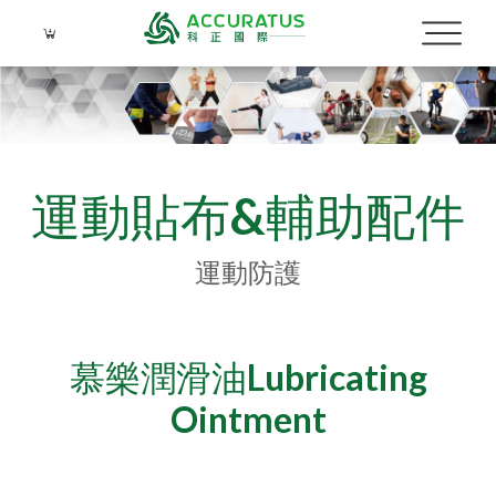
運動貼布&輔助配件
Language
Menu
運動防護
公司簡介
繁體中文
品牌介紹
慕樂潤滑油Lubricating
產品介紹
Ointment
關於科正
運動防護
實績照片
運動科學