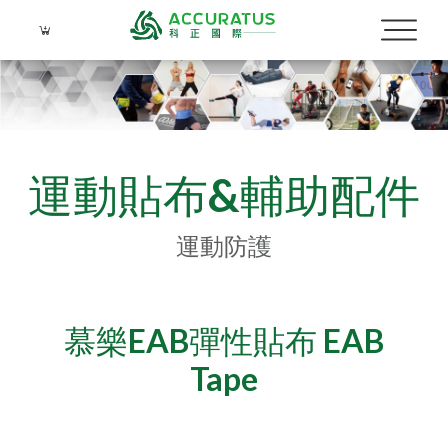
運動貼布&輔助配件
Language
運動防護
Menu
公司簡介
繁體中文
慕樂EAB彈性貼布 EAB
品牌介紹
Tape
產品介紹
關於科正
運動防護
實績照片