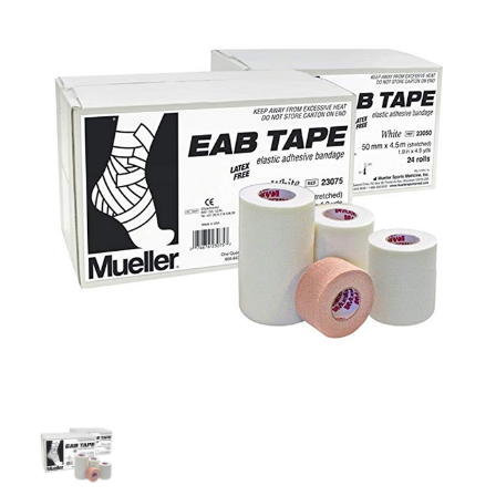
運動科學
Real PT AI智能動作與體能評估系統
友善連結
健身場館設備
Sportreact 認知反應計時系統
運動貼布&輔助配件
聯絡我們
Exxentric 慣性式阻力訓練系統
電控式功能訓練器
手動式體適能檢測
體能訓練
Core-Tex動態核心訓練器
DIDIM智能運動空間
銀髮族體適能檢測
Sportreact 認知反應計時系統
體適能檢測
繃帶&保護墊
Sanctband 拉力帶系列
KINVENT 金密運動機能監控系統
銀髮族油壓訓練機
重量訓練機系列
外傷&急救用品
Moto Tiles 樂齡魔法磚
槓片式訓練機系列
計時器與碼表
Dashr Blue 無線計時系統
冷、熱療
訓練架/訓練配件系列
體能訓練器材
FitLight燈光反應訓練系統
運動乳液
GymAware爆發力測量監控系統
滾筒及按摩棒
運動護具
有氧系列
銀髮族油壓訓練機
防護袋
檢測分析軟體
防護室設備
防護室儀器
檢測儀器
Berlinger 運動禁藥檢驗
書籍&DVD
海報&模型