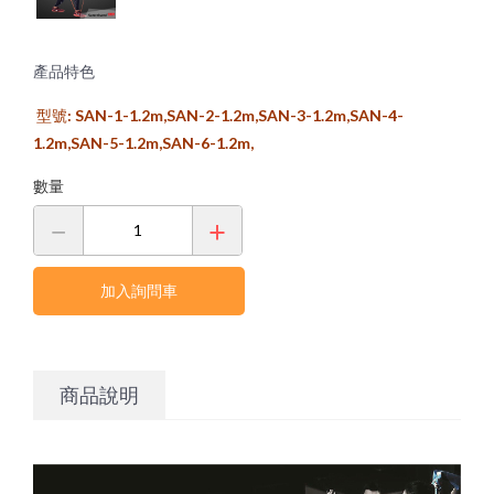
KINVENT 金密運動機能監控系統
Sanctband 拉力帶系列
繃帶&保護墊
銀髮族油壓訓練機
重量訓練機系列
外傷&急救用品
Moto Tiles 樂齡魔法磚
槓片式訓練機系列
Dashr Blue 無線計時系統
計時器與碼表
訓練架/訓練配件系列
FitLight燈光反應訓練系統
冷、熱療
GymAware爆發力測量監控系統
產品特色
體能訓練器材
運動乳液
滾筒及按摩棒
型號: SAN-1-1.2m,SAN-2-1.2m,SAN-3-1.2m,SAN-4-
銀髮族油壓訓練機
運動護具
有氧系列
1.2m,SAN-5-1.2m,SAN-6-1.2m,
防護袋
檢測分析軟體
防護室設備
數量
Berlinger 運動禁藥檢驗
防護室儀器
檢測儀器
書籍&DVD
海報&模型
加入詢問車
商品說明