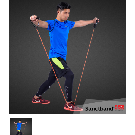
公司簡介
繁體中文
品牌介紹
產品介紹
實績照片
友善連結
聯絡我們
關於科正
運動防護
運動科學
健身場館設備
Real PT AI智能動作與體能評估系統
體能訓練
Sportreact 認知反應計時系統
體適能檢測
Exxentric 慣性式阻力訓練系統
運動貼布&輔助配件
Core-Tex動態核心訓練器
電控式功能訓練器
手動式體適能檢測
Sportreact 認知反應計時系統
DIDIM智能運動空間
銀髮族體適能檢測